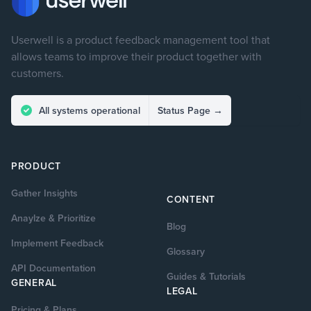
Userwell is a product feedback management tool that
allows teams to improve their product together with
customers.
All systems operational
Status Page
→
PRODUCT
Gather Insights
CONTENT
Anaylze & Prioritize
Blog
Implement Feedback
Glossary
API Documentation
Guides & Tutorials
GENERAL
LEGAL
Pricing & Plans